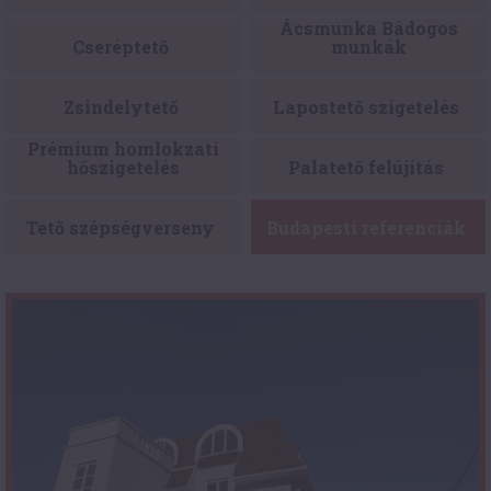
Ácsmunka Bádogos
Cseréptető
munkák
Zsindelytető
Lapostető szigetelés
Prémium homlokzati
Palatető felújítás
hőszigetelés
Tető szépségverseny
Budapesti referenciák